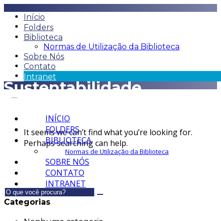
Início
Folders
Biblioteca
Normas de Utilização da Biblioteca
Sobre Nós
Contato
Intranet
Sustentabilidade
INÍCIO
FOLDERS
It seems we can’t find what you’re looking for.
BIBLIOTECA
Perhaps searching can help.
Normas de Utilização da Biblioteca
SOBRE NÓS
CONTATO
INTRANET
Categorias