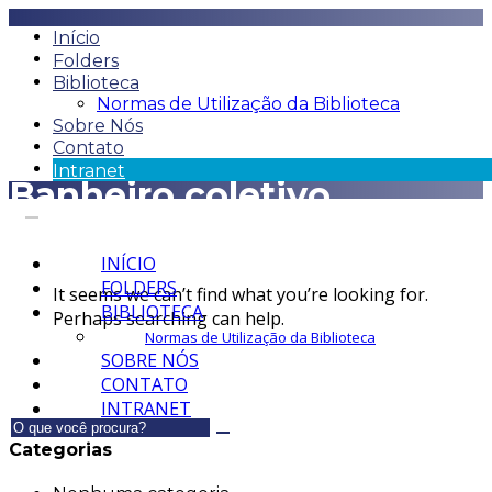
Início
Folders
Biblioteca
Normas de Utilização da Biblioteca
Sobre Nós
Contato
Intranet
Banheiro coletivo
INÍCIO
FOLDERS
It seems we can’t find what you’re looking for.
BIBLIOTECA
Perhaps searching can help.
Normas de Utilização da Biblioteca
SOBRE NÓS
CONTATO
INTRANET
Categorias