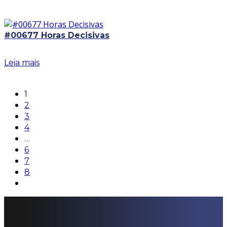
#00677 Horas Decisivas
Leia mais
1
2
3
4
…
6
7
8