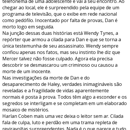
telefonema de uma adolescente e vai a seu encontro. Ao
chegar ao local, ele é surpreendido pela equipe de um
programa de televisão, que o exibe em rede nacional
como pedófilo. Inocentado por falta de provas, Dan é
morto logo em seguida.
Na junção dessas duas histórias está Wendy Tynes, a
repórter que armou a cilada para Dan e que se torna a
única testemunha de seu assassinato. Wendy sempre
confiou apenas nos fatos, mas seu instinto lhe diz que
Mercer talvez não fosse culpado. Agora ela precisa
descobrir se desmascarou um criminoso ou causou a
morte de um inocente.
Nas investigações da morte de Dan e do
desaparecimento de Haley, verdades inimagináveis são
reveladas e a fragilidade de vidas aparentemente
normais é posta à prova. Todos têm algo a esconder e os
segredos se interligam e se completam em um elaborado
mosaico de mistérios.
Harlan Coben mais uma vez deixa o leitor sem ar. Cilada
fala de culpa, luto e perdão em uma trama repleta de
reviravoltas surpreendentes. Nada é o que parece e tudo