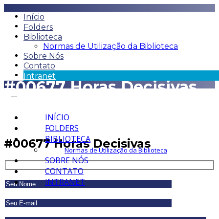
Início
Folders
Biblioteca
Normas de Utilização da Biblioteca
Sobre Nós
Contato
Intranet
#00677 Horas Decisivas
INÍCIO
FOLDERS
BIBLIOTECA
#00677 Horas Decisivas
Normas de Utilização da Biblioteca
SOBRE NÓS
CONTATO
INTRANET