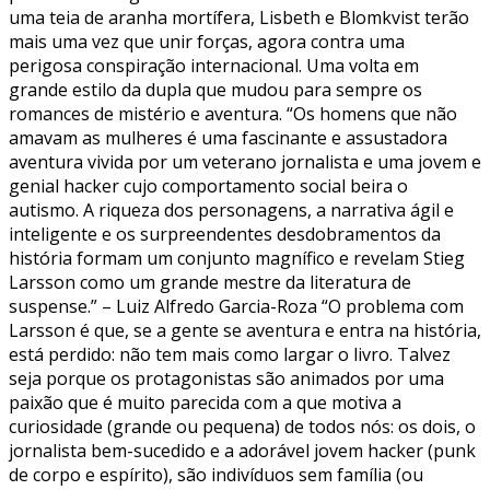
uma teia de aranha mortífera, Lisbeth e Blomkvist terão
mais uma vez que unir forças, agora contra uma
perigosa conspiração internacional. Uma volta em
grande estilo da dupla que mudou para sempre os
romances de mistério e aventura. “Os homens que não
amavam as mulheres é uma fascinante e assustadora
aventura vivida por um veterano jornalista e uma jovem e
genial hacker cujo comportamento social beira o
autismo. A riqueza dos personagens, a narrativa ágil e
inteligente e os surpreendentes desdobramentos da
história formam um conjunto magnífico e revelam Stieg
Larsson como um grande mestre da literatura de
suspense.” – Luiz Alfredo Garcia-Roza “O problema com
Larsson é que, se a gente se aventura e entra na história,
está perdido: não tem mais como largar o livro. Talvez
seja porque os protagonistas são animados por uma
paixão que é muito parecida com a que motiva a
curiosidade (grande ou pequena) de todos nós: os dois, o
jornalista bem-sucedido e a adorável jovem hacker (punk
de corpo e espírito), são indivíduos sem família (ou