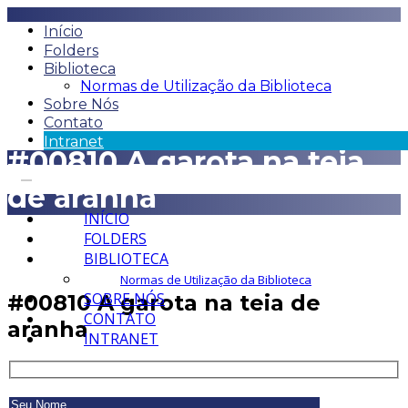
Início
Folders
Biblioteca
Normas de Utilização da Biblioteca
Sobre Nós
Contato
Intranet
#00810 A garota na teia
de aranha
INÍCIO
FOLDERS
BIBLIOTECA
Normas de Utilização da Biblioteca
SOBRE NÓS
#00810 A garota na teia de
CONTATO
aranha
INTRANET