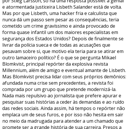
por Stieg Larsson, só há uma resposta possível: a genial
e atormentada justiceira Lisbeth Salander está de volta.
Mas por que Lisbeth, uma hacker fria e calculista que
nunca dá um passo sem pesar as consequências, teria
cometido um crime gravíssimo e ainda provocado de
forma quase infantil um dos maiores especialistas em
segurança dos Estados Unidos? Depois de finalmente se
livrar da polícia sueca e de todas as acusações que
pesavam sobre si, que motivo ela teria para se atirar em
outro lamaceiro político? É o que se pergunta Mikael
Blomkvist, principal repórter da explosiva revista
Millennium, além de amigo e eventual amante de Lisbeth.
Mas Blomkvist precisa lidar com seus próprios demônios:
afundada numa crise sem precedentes, a revista foi
comprada por um grupo que pretende modernizá-la.
Nada mais repulsivo ao jornalista que prefere apurar e
pesquisar suas histórias a ceder às demandas e ao ruído
das redes sociais. Ainda assim, há tempos o repórter não
emplaca um de seus furos, e por isso não hesita em sair
no meio da madrugada para atender a um chamado que
promete ser a grande história de sua carreira. Presos a