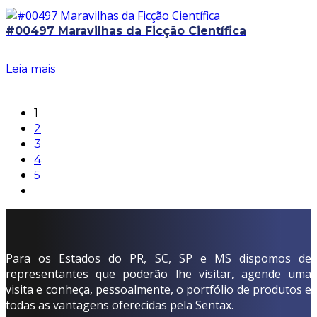
#00497 Maravilhas da Ficção Científica
Leia mais
1
2
3
4
5
Para os Estados do PR, SC, SP e MS dispomos de
representantes que poderão lhe visitar, agende uma
visita e conheça, pessoalmente, o portfólio de produtos e
todas as vantagens oferecidas pela Sentax.