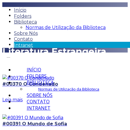
Início
Folders
Biblioteca
Normas de Utilização da Biblioteca
Sobre Nós
Contato
Intranet
Literatura Estrangeira
INÍCIO
FOLDERS
BIBLIOTECA
#00370 O Condenado
Normas de Utilização da Biblioteca
SOBRE NÓS
Leia mais
CONTATO
INTRANET
#00391 O Mundo de Sofia