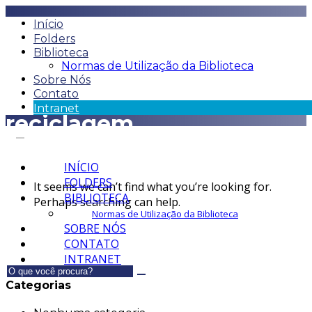
Início
Folders
Biblioteca
Normas de Utilização da Biblioteca
Sobre Nós
Contato
Intranet
reciclagem
INÍCIO
FOLDERS
It seems we can’t find what you’re looking for.
BIBLIOTECA
Perhaps searching can help.
Normas de Utilização da Biblioteca
SOBRE NÓS
CONTATO
INTRANET
Categorias