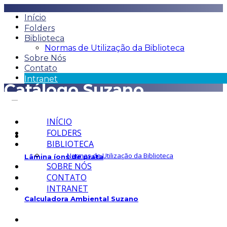
Início
Folders
Biblioteca
Normas de Utilização da Biblioteca
Sobre Nós
Contato
Intranet
Catálogo Suzano
INÍCIO
FOLDERS
BIBLIOTECA
Normas de Utilização da Biblioteca
Lâmina íons de prata
SOBRE NÓS
CONTATO
INTRANET
Calculadora Ambiental Suzano