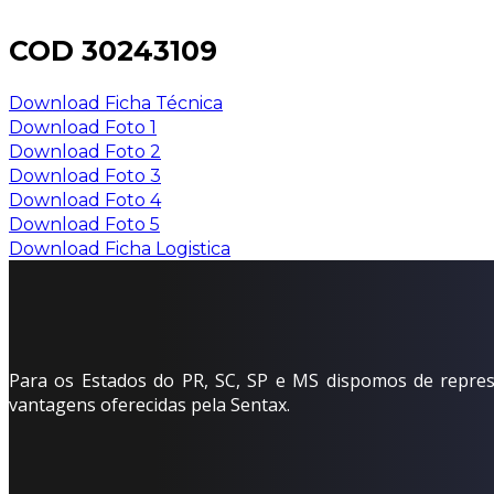
COD 30243109
Download Ficha Técnica
Download Foto 1
Download Foto 2
Download Foto 3
Download Foto 4
Download Foto 5
Download Ficha Logistica
Para os Estados do PR, SC, SP e MS dispomos de represe
vantagens oferecidas pela Sentax.