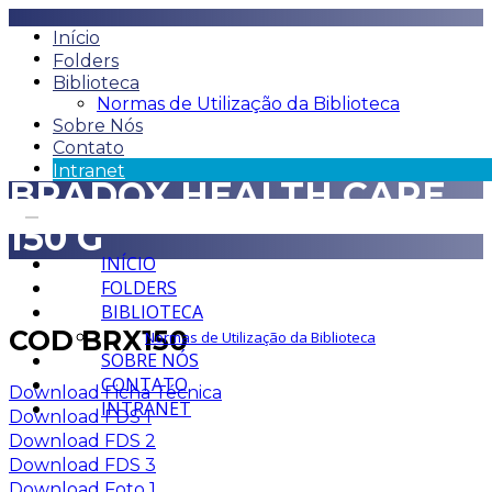
Início
Folders
Biblioteca
Normas de Utilização da Biblioteca
Sobre Nós
Contato
Intranet
BRADOX HEALTH CARE
150 G
INÍCIO
FOLDERS
BIBLIOTECA
COD BRX150
Normas de Utilização da Biblioteca
SOBRE NÓS
CONTATO
Download Ficha Técnica
INTRANET
Download FDS 1
Download FDS 2
Download FDS 3
Download Foto 1