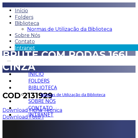
Início
Folders
Biblioteca
Normas de Utilização da Biblioteca
Sobre Nós
Contato
Intranet
BRUTE COM RODAS 166L
CINZA
INÍCIO
FOLDERS
BIBLIOTECA
COD 2131929
Normas de Utilização da Biblioteca
SOBRE NÓS
CONTATO
Download Ficha Técnica
INTRANET
Download Foto 1