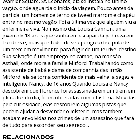
Warrior Square, St. Leonards, ela se instala no último
vagão, onde aguarda o início da viagem. Pouco antes da
partida, um homem de terno de tweed marrom e chapéu
entra no mesmo vagão. Foi a última vez que alguém viu a
enfermeira viva. No mesmo dia, Louisa Cannon, uma
jovem de 18 anos que sonha em escapar da pobreza em
Londres e, mais que tudo, de seu perigoso tio, pula de
um trem em movimento para fugir de um terrível destino.
Sua salvação é um emprego no campo, na mansão
Asthall, onde mora a família Mitford. Trabalhando como
assistente de babá e dama de companhia das irmãs
Mitford, ela se torna confidente da mais velha, a sagaz e
inteligente Nancy, de 16 anos.Quando Louisa e Nancy
descobrem que Florence foi assassinada em um trem em
plena luz do dia, ficam obcecadas com a história. Movidas
pela curiosidade, elas descobrem algumas pistas que
podem ajudar a desvendar o mistério, mas também
acabam envolvidas nos crimes de um assassino que fará
de tudo para esconder seu segredo…
RELACIONADOS