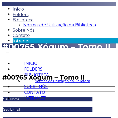
Início
Folders
Biblioteca
Normas de Utilização da Biblioteca
Sobre Nós
Contato
Intranet
#00765 Xógum – Tomo II
INÍCIO
FOLDERS
BIBLIOTECA
#00765 Xógum – Tomo II
Normas de Utilização da Biblioteca
SOBRE NÓS
CONTATO
INTRANET