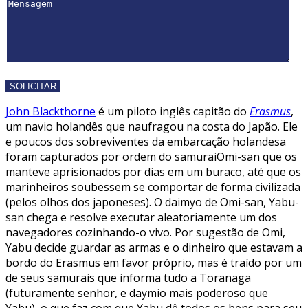
John Blackthorne
é um piloto inglês capitão do
Erasmus
,
um navio holandês que naufragou na costa do Japão. Ele
e poucos dos sobreviventes da embarcação holandesa
foram capturados por ordem do samuraiOmi-san que os
manteve aprisionados por dias em um buraco, até que os
marinheiros soubessem se comportar de forma civilizada
(pelos olhos dos japoneses). O daimyo de Omi-san, Yabu-
san chega e resolve executar aleatoriamente um dos
navegadores cozinhando-o vivo. Por sugestão de Omi,
Yabu decide guardar as armas e o dinheiro que estavam a
bordo do Erasmus em favor próprio, mas é traído por um
de seus samurais que informa tudo a Toranaga
(futuramente senhor, e daymio mais poderoso que
Yabu), o que faz com que Yabu dê todos os bens para seu