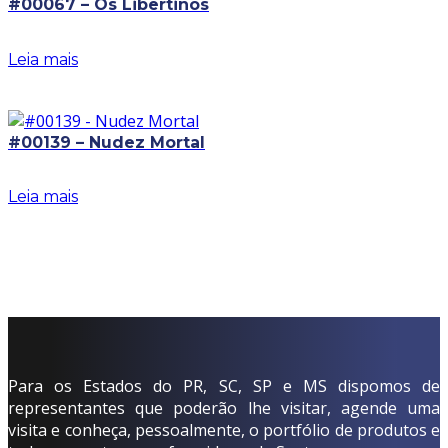
#00067 – Os Libertinos
Leia mais
#00139 – Nudez Mortal
Leia mais
Para os Estados do PR, SC, SP e MS dispomos de
representantes que poderão lhe visitar, agende uma
visita e conheça, pessoalmente, o portfólio de produtos e