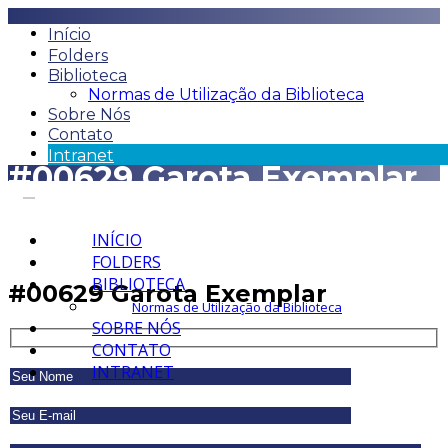
Início
Folders
Biblioteca
Normas de Utilização da Biblioteca
Sobre Nós
Contato
Intranet
#00629 Garota Exemplar
INÍCIO
FOLDERS
BIBLIOTECA
#00629 Garota Exemplar
Normas de Utilização da Biblioteca
SOBRE NÓS
CONTATO
INTRANET