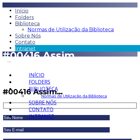
Início
Folders
Biblioteca
Normas de Utilização da Biblioteca
Sobre Nós
Contato
Intranet
#00416 Assim…
INÍCIO
FOLDERS
BIBLIOTECA
#00416 Assim…
Normas de Utilização da Biblioteca
SOBRE NÓS
CONTATO
INTRANET