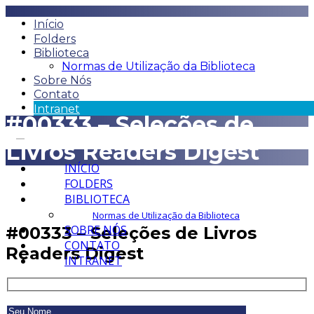
Início
Folders
Biblioteca
Normas de Utilização da Biblioteca
Sobre Nós
Contato
Intranet
#00333 – Seleções de
Livros Readers Digest
INÍCIO
FOLDERS
BIBLIOTECA
Normas de Utilização da Biblioteca
SOBRE NÓS
#00333 – Seleções de Livros
CONTATO
Readers Digest
INTRANET