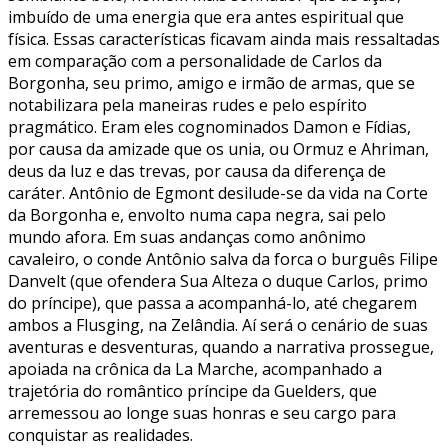
imbuído de uma energia que era antes espiritual que
física. Essas características ficavam ainda mais ressaltadas
em comparação com a personalidade de Carlos da
Borgonha, seu primo, amigo e irmão de armas, que se
notabilizara pela maneiras rudes e pelo espírito
pragmático. Eram eles cognominados Damon e Fídias,
por causa da amizade que os unia, ou Ormuz e Ahriman,
deus da luz e das trevas, por causa da diferença de
caráter. Antônio de Egmont desilude-se da vida na Corte
da Borgonha e, envolto numa capa negra, sai pelo
mundo afora. Em suas andanças como anônimo
cavaleiro, o conde Antônio salva da forca o burguês Filipe
Danvelt (que ofendera Sua Alteza o duque Carlos, primo
do príncipe), que passa a acompanhá-lo, até chegarem
ambos a Flusging, na Zelândia. Aí será o cenário de suas
aventuras e desventuras, quando a narrativa prossegue,
apoiada na crônica da La Marche, acompanhado a
trajetória do romântico príncipe da Guelders, que
arremessou ao longe suas honras e seu cargo para
conquistar as realidades.