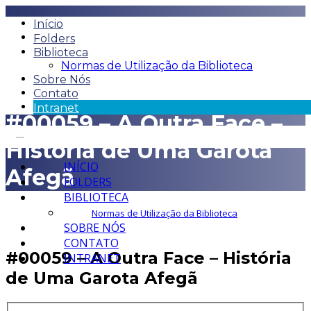
Início
Folders
Biblioteca
Normas de Utilização da Biblioteca
Sobre Nós
Contato
Intranet
#00059 – A Outra Face –
História de Uma Garota
INÍCIO
Afegã
FOLDERS
BIBLIOTECA
Normas de Utilização da Biblioteca
SOBRE NÓS
CONTATO
#00059 – A Outra Face – História
INTRANET
de Uma Garota Afegã